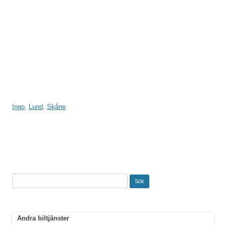
Ingo
,
Lund
,
Skåne
Inläggsnavigering
Sök
efter:
Andra biltjänster