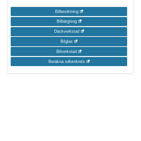
Bilbesiktning
Bilbärgning
Däckverkstad
Bilglas
Bilverkstad
Beräkna rullomkrets