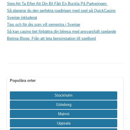
Steg Att Ta Efter Att Din Bil Fått En Buckla På Parkeringen
Så planerar du den perfekta roadtripen med spel på QuickCasino
Sverige inkluderat
Tips och för dig som vill semestra i Sverige
Så kan casino bet förbättra din bilresa med ansvarsfullt spelande
Betinia Blogg: Från att leta bensinstation till spelbord
Populära orter
Stockholm
Göteborg
Malmö
Uppsala