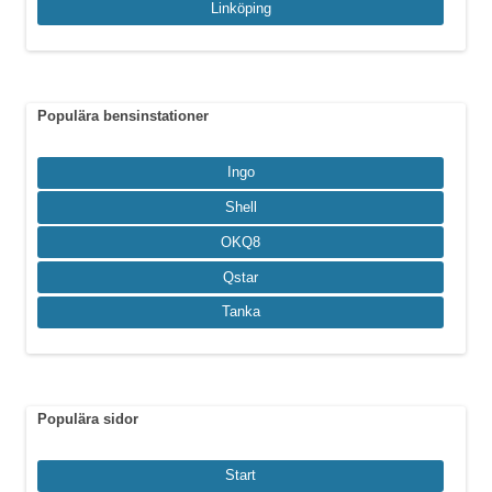
Linköping
Populära bensinstationer
Ingo
Shell
OKQ8
Qstar
Tanka
Populära sidor
Start