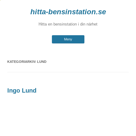
hitta-bensinstation.se
Hitta en bensinstation i din närhet
Hoppa
Meny
till
innehåll
KATEGORIARKIV:
LUND
Ingo Lund