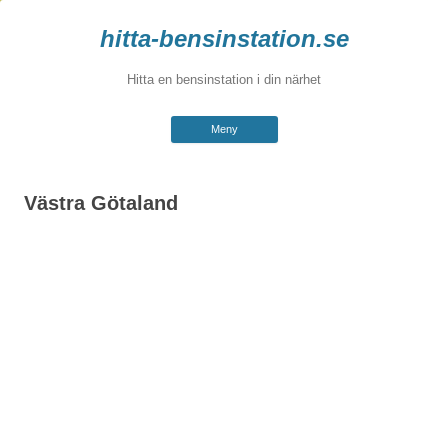
hitta-bensinstation.se
Hitta en bensinstation i din närhet
Hoppa
Meny
till
innehåll
Västra Götaland