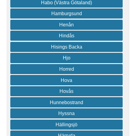
Habo (Västra Götaland)
Hamburgsund
Henån
Hindås
Hisings Backa
Hjo
Horred
Hova
Hovås
Hunnebostrand
Hyssna
Hällingsjö
Härryda