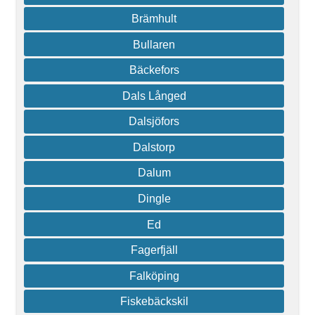
Brämhult
Bullaren
Bäckefors
Dals Långed
Dalsjöfors
Dalstorp
Dalum
Dingle
Ed
Fagerfjäll
Falköping
Fiskebäckskil