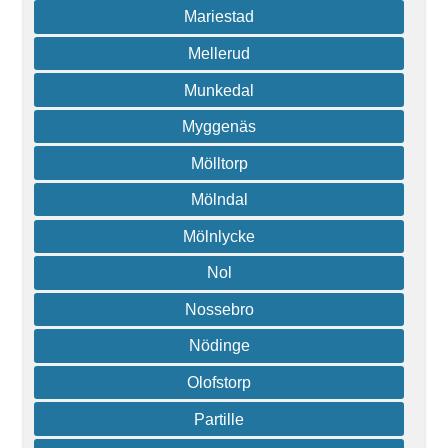
Mariestad
Mellerud
Munkedal
Myggenäs
Mölltorp
Mölndal
Mölnlycke
Nol
Nossebro
Nödinge
Olofstorp
Partille