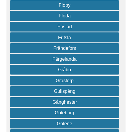
Floby
Floda
Fristad
Fritsla
Frändefors
Färgelanda
Gråbo
Grästorp
Gullspång
Gånghester
Göteborg
Götene