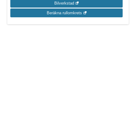
Bilverkstad
Beräkna rullomkrets