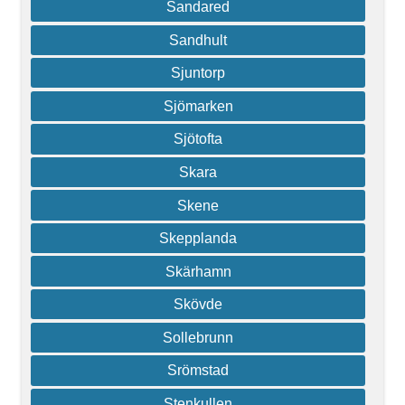
Sandared
Sandhult
Sjuntorp
Sjömarken
Sjötofta
Skara
Skene
Skepplanda
Skärhamn
Skövde
Sollebrunn
Srömstad
Stenkullen