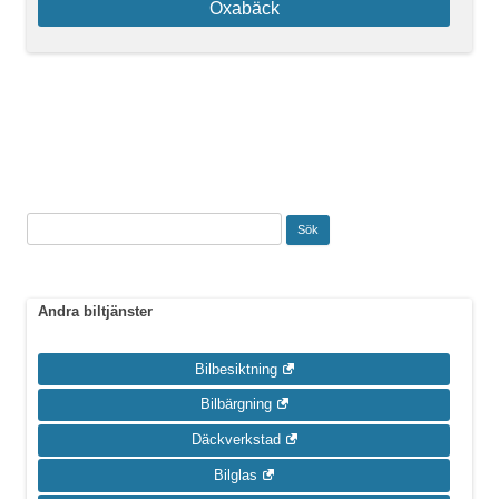
Öxabäck
Sök
efter:
Andra biltjänster
Bilbesiktning
Bilbärgning
Däckverkstad
Bilglas