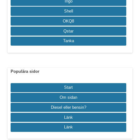
Ingo
Shell
OKQ8
Qstar
Tanka
Populära sidor
Start
Om sidan
Diesel eller bensin?
Länk
Länk