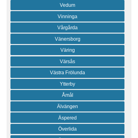
Vedum
Vinninga
Vårgårda
Vänersborg
Väring
Värsås
Västra Frölunda
Ytterby
Åmål
Älvängen
Äspered
Överlida