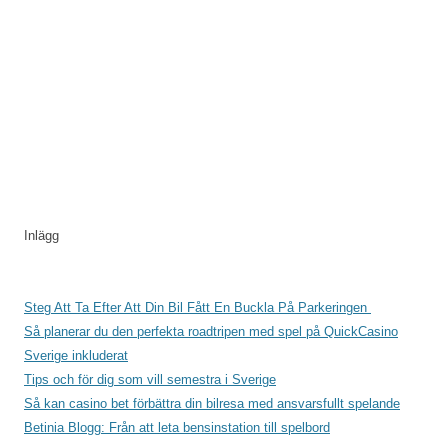
Inlägg
Steg Att Ta Efter Att Din Bil Fått En Buckla På Parkeringen
Så planerar du den perfekta roadtripen med spel på QuickCasino
Sverige inkluderat
Tips och för dig som vill semestra i Sverige
Så kan casino bet förbättra din bilresa med ansvarsfullt spelande
Betinia Blogg: Från att leta bensinstation till spelbord