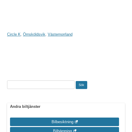
Circle K
,
Örnsköldsvik
,
Västernorrland
Inläggsnavigering
Sök
efter:
Andra biltjänster
Bilbesiktning
Bilbärgning