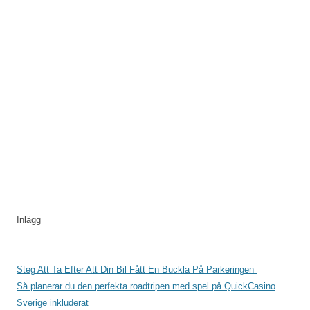
Inlägg
Steg Att Ta Efter Att Din Bil Fått En Buckla På Parkeringen
Så planerar du den perfekta roadtripen med spel på QuickCasino
Sverige inkluderat