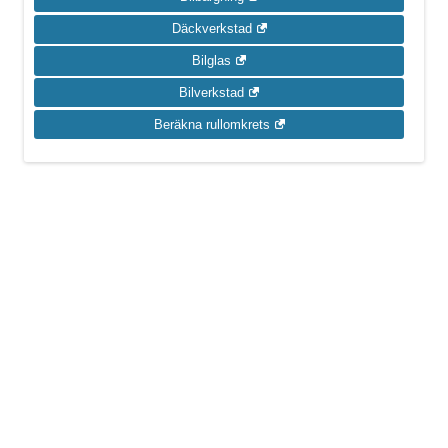
Däckverkstad
Bilglas
Bilverkstad
Beräkna rullomkrets