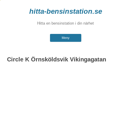
hitta-bensinstation.se
Hitta en bensinstation i din närhet
Hoppa
Meny
till
innehåll
Circle K Örnsköldsvik Vikingagatan