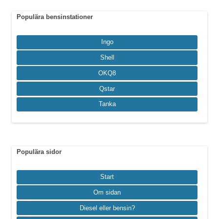
Populära bensinstationer
Ingo
Shell
OKQ8
Qstar
Tanka
Populära sidor
Start
Om sidan
Diesel eller bensin?