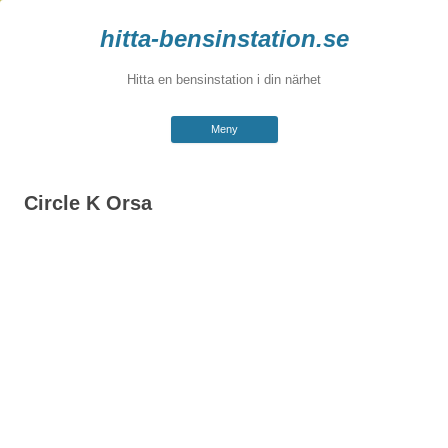
hitta-bensinstation.se
Hitta en bensinstation i din närhet
Hoppa
Meny
till
innehåll
Circle K Orsa