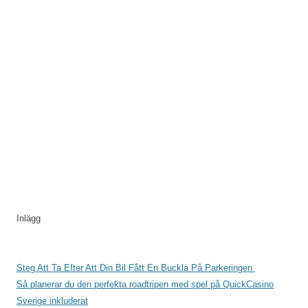
Inlägg
Steg Att Ta Efter Att Din Bil Fått En Buckla På Parkeringen
Så planerar du den perfekta roadtripen med spel på QuickCasino
Sverige inkluderat