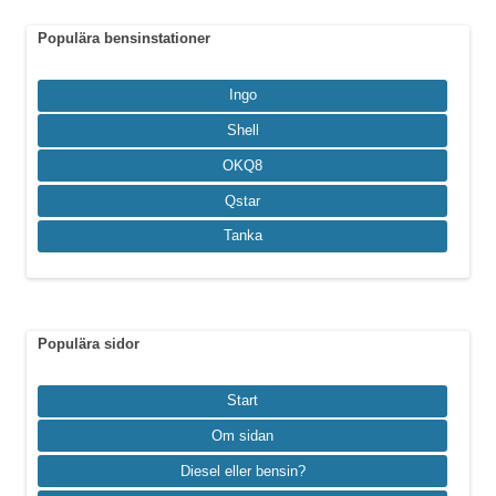
Populära bensinstationer
Ingo
Shell
OKQ8
Qstar
Tanka
Populära sidor
Start
Om sidan
Diesel eller bensin?