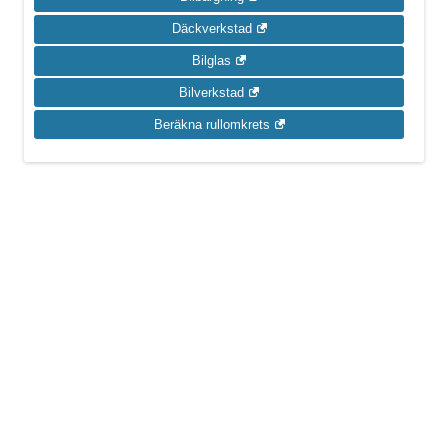
Däckverkstad
Bilglas
Bilverkstad
Beräkna rullomkrets