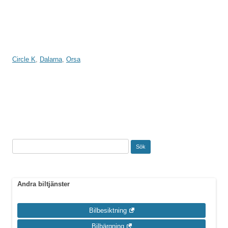
Circle K
,
Dalarna
,
Orsa
Inläggsnavigering
Sök
efter:
Andra biltjänster
Bilbesiktning
Bilbärgning