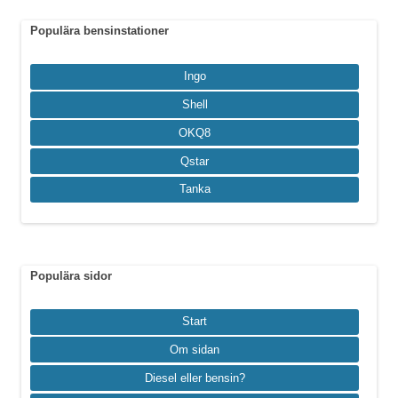
Populära bensinstationer
Ingo
Shell
OKQ8
Qstar
Tanka
Populära sidor
Start
Om sidan
Diesel eller bensin?