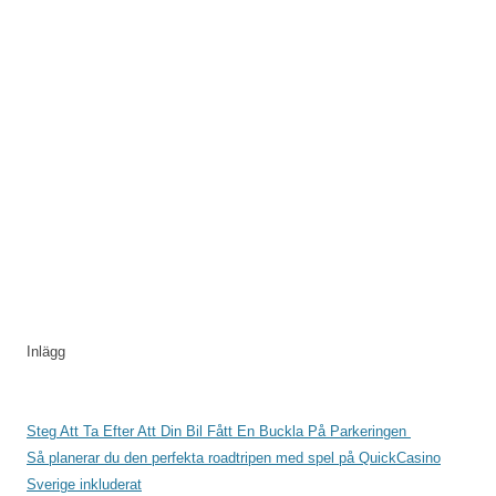
Inlägg
Steg Att Ta Efter Att Din Bil Fått En Buckla På Parkeringen
Så planerar du den perfekta roadtripen med spel på QuickCasino
Sverige inkluderat