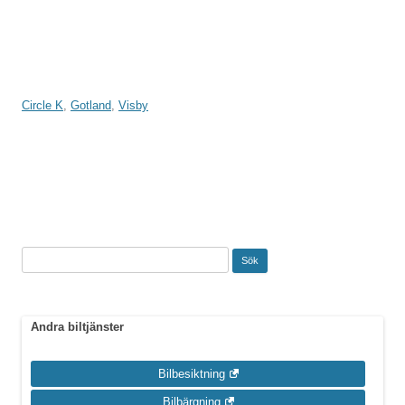
Circle K
,
Gotland
,
Visby
Inläggsnavigering
Sök
efter:
Andra biltjänster
Bilbesiktning
Bilbärgning