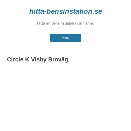
hitta-bensinstation.se
Hitta en bensinstation i din närhet
Hoppa
Meny
till
innehåll
Circle K Visby Broväg