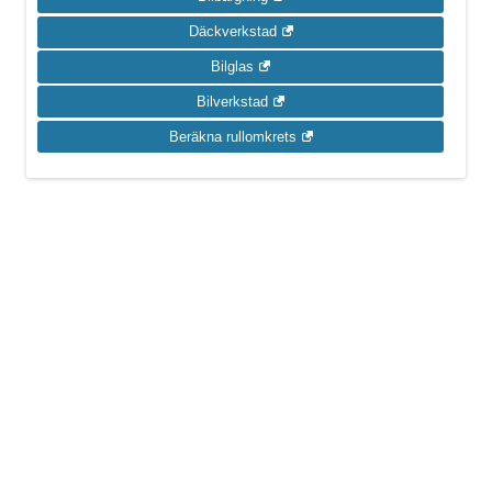
Däckverkstad
Bilglas
Bilverkstad
Beräkna rullomkrets