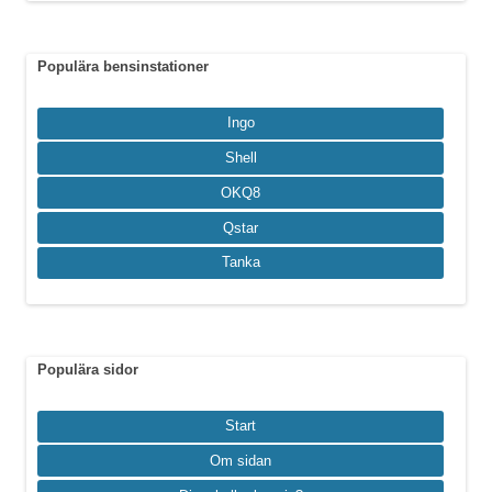
Populära bensinstationer
Ingo
Shell
OKQ8
Qstar
Tanka
Populära sidor
Start
Om sidan