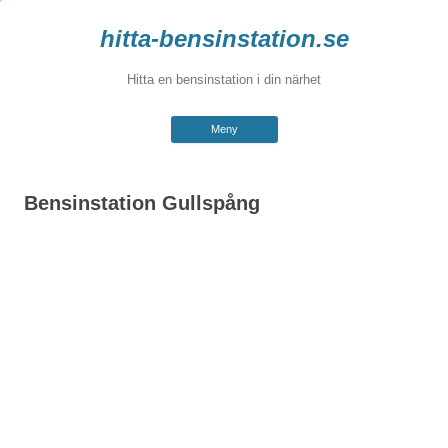
hitta-bensinstation.se
Hitta en bensinstation i din närhet
Hoppa
Meny
till
innehåll
Bensinstation Gullspång