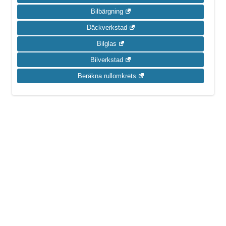
Bilbärgning
Däckverkstad
Bilglas
Bilverkstad
Beräkna rullomkrets