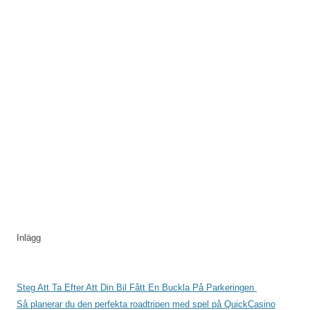
Inlägg
Steg Att Ta Efter Att Din Bil Fått En Buckla På Parkeringen
Så planerar du den perfekta roadtripen med spel på QuickCasino