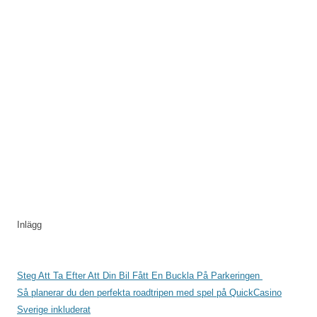
Inlägg
Steg Att Ta Efter Att Din Bil Fått En Buckla På Parkeringen
Så planerar du den perfekta roadtripen med spel på QuickCasino
Sverige inkluderat