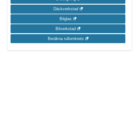
Däckverkstad
Bilglas
Bilverkstad
Beräkna rullomkrets