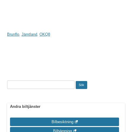
Brunflo
,
Jämtland
,
OKQ8
Inläggsnavigering
Sök
efter:
Andra biltjänster
Bilbesiktning
Bilbärgning