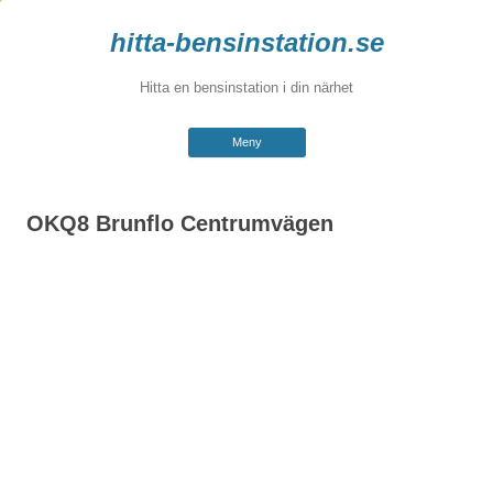
hitta-bensinstation.se
Hitta en bensinstation i din närhet
Hoppa
Meny
till
innehåll
OKQ8 Brunflo Centrumvägen