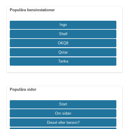
Populära bensinstationer
Ingo
Shell
OKQ8
Qstar
Tanka
Populära sidor
Start
Om sidan
Diesel eller bensin?