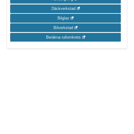
Däckverkstad
Bilglas
Bilverkstad
Beräkna rullomkrets