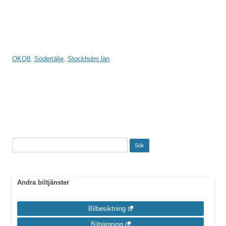
OKQ8
,
Södertälje
,
Stockholm län
Inläggsnavigering
Sök
efter:
Andra biltjänster
Bilbesiktning
Bilbärgning