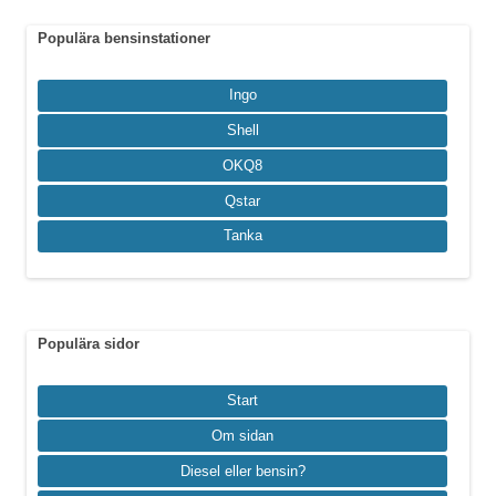
Populära bensinstationer
Ingo
Shell
OKQ8
Qstar
Tanka
Populära sidor
Start
Om sidan
Diesel eller bensin?