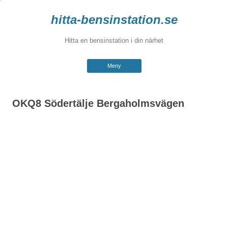
hitta-bensinstation.se
Hitta en bensinstation i din närhet
Hoppa
Meny
till
innehåll
OKQ8 Södertälje Bergaholmsvägen