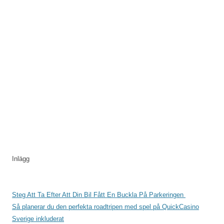
Inlägg
Steg Att Ta Efter Att Din Bil Fått En Buckla På Parkeringen
Så planerar du den perfekta roadtripen med spel på QuickCasino
Sverige inkluderat