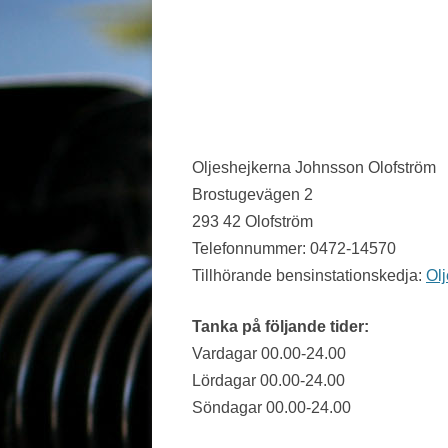
JÖNKÖPING LÄN
KALMAR LÄN
KRONOBERG
NORRBOTTEN
Oljeshejkerna Johnsson Olofström
Brostugevägen 2
SKÅNE
293 42 Olofström
STOCKHOLM LÄN
Telefonnummer: 0472-14570
Tillhörande bensinstationskedja:
Ol
SÖDERMANLAND
UPPSALA LÄN
Tanka på följande tider:
Vardagar 00.00-24.00
VÄRMLAND
Lördagar 00.00-24.00
VÄSTERBOTTEN
Söndagar 00.00-24.00
VÄSTERNORRLAND