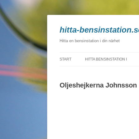
hitta-bensinstation.s
Hitta en bensinstation i din närhet
START
HITTA BENSINSTATION I
BLEKINGE
Oljeshejkerna Johnsson
DALARNA
GOTLAND
GÄVLEBORG
HALLAND
JÄMTLAND