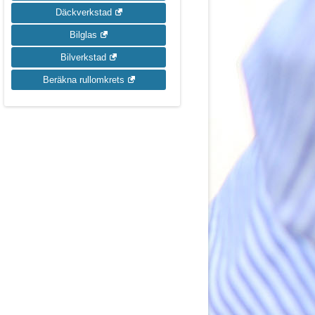
Däckverkstad
Bilglas
Bilverkstad
Beräkna rullomkrets