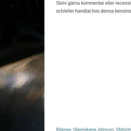
Skriv gärna kommentar eller recens
VÄSTMANLAND
och/eller handlat hos denna bensins
VÄSTRA GÖTALAND
ÖREBRO LÄN
ÖSTERGÖTLAND
Blekinge
,
Oljeshejkerna Johnsson
,
Olofströ