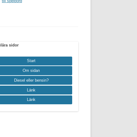
till spelbord
lära sidor
Start
Om sidan
Diesel eller bensin?
Länk
Länk