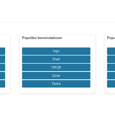
Populära bensinstationer
Popu
Ingo
Shell
OKQ8
Qstar
Tanka