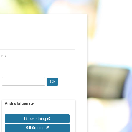
LICY
Sök
efter:
Andra biltjänster
Bilbesiktning
Bilbärgning