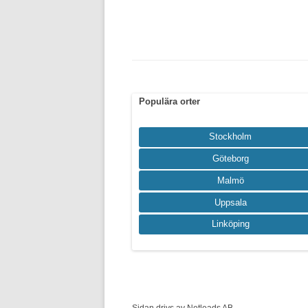
Populära orter
Stockholm
Göteborg
Malmö
Uppsala
Linköping
Sidan drivs av Netleads AB