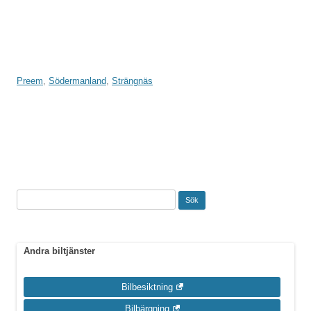
Preem
,
Södermanland
,
Strängnäs
Inläggsnavigering
Sök
efter:
Andra biltjänster
Bilbesiktning
Bilbärgning