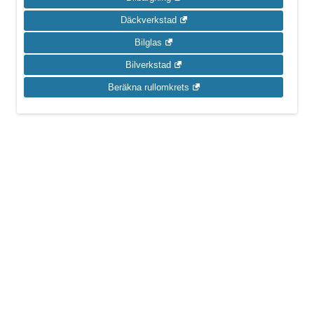
Däckverkstad
Bilglas
Bilverkstad
Beräkna rullomkrets