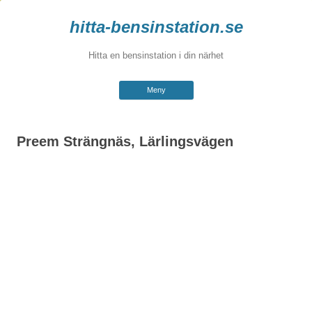
hitta-bensinstation.se
Hitta en bensinstation i din närhet
Hoppa
Meny
till
innehåll
Preem Strängnäs, Lärlingsvägen