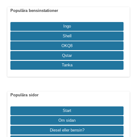
Populära bensinstationer
Ingo
Shell
OKQ8
Qstar
Tanka
Populära sidor
Start
Om sidan
Diesel eller bensin?