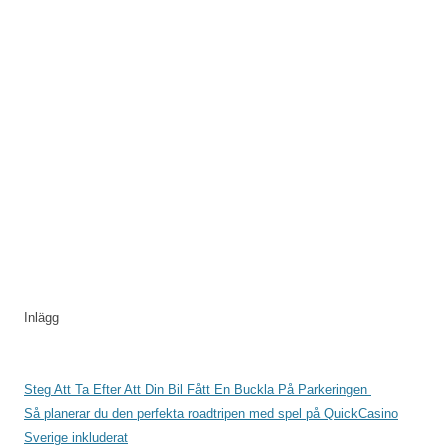
Inlägg
Steg Att Ta Efter Att Din Bil Fått En Buckla På Parkeringen
Så planerar du den perfekta roadtripen med spel på QuickCasino
Sverige inkluderat