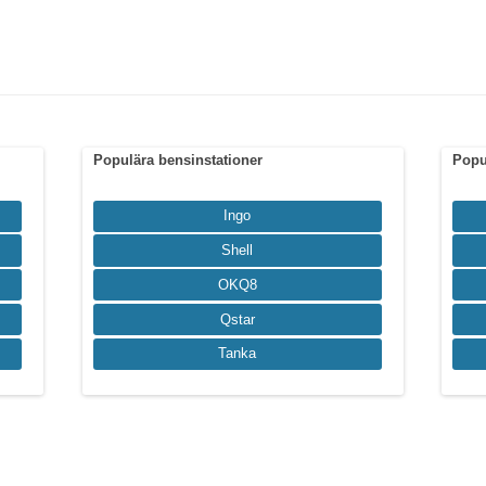
Populära bensinstationer
Popu
Ingo
Shell
OKQ8
Qstar
Tanka