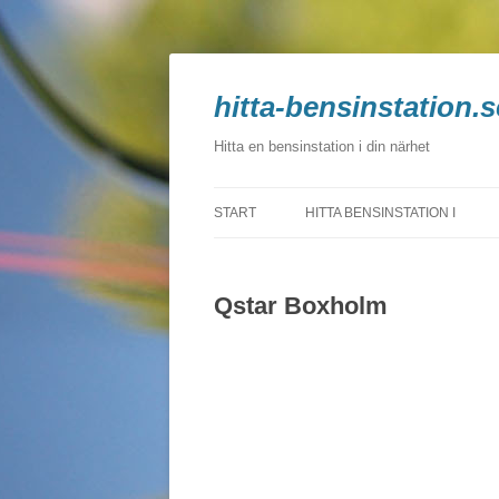
hitta-bensinstation.s
Hitta en bensinstation i din närhet
START
HITTA BENSINSTATION I
BLEKINGE
Qstar Boxholm
DALARNA
GOTLAND
GÄVLEBORG
HALLAND
JÄMTLAND