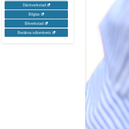
Däckverkstad
Bilglas
Bilverkstad
Beräkna rullomkrets