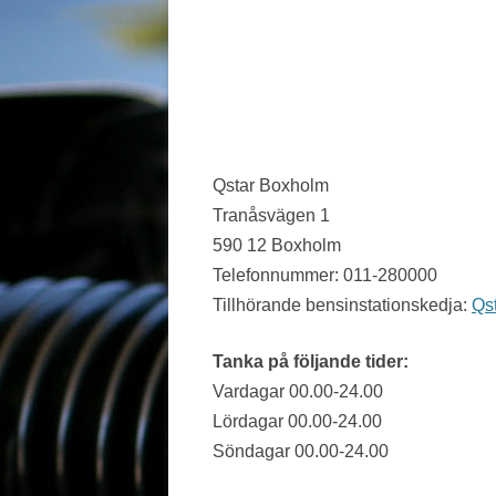
JÖNKÖPING LÄN
KALMAR LÄN
KRONOBERG
NORRBOTTEN
Qstar Boxholm
Tranåsvägen 1
SKÅNE
590 12 Boxholm
STOCKHOLM LÄN
Telefonnummer: 011-280000
Tillhörande bensinstationskedja:
Qs
SÖDERMANLAND
UPPSALA LÄN
Tanka på följande tider:
Vardagar 00.00-24.00
VÄRMLAND
Lördagar 00.00-24.00
VÄSTERBOTTEN
Söndagar 00.00-24.00
VÄSTERNORRLAND