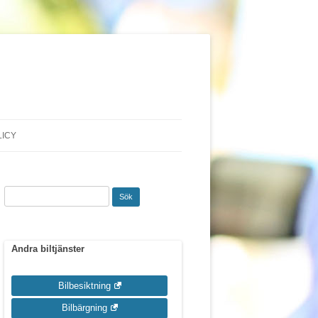
LICY
Sök
efter:
Andra biltjänster
Bilbesiktning
Bilbärgning