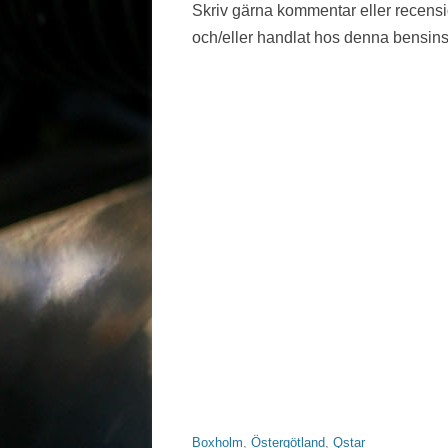
Skriv gärna kommentar eller recens
VÄSTMANLAND
och/eller handlat hos denna bensins
VÄSTRA GÖTALAND
ÖREBRO LÄN
ÖSTERGÖTLAND
Boxholm
,
Östergötland
,
Qstar