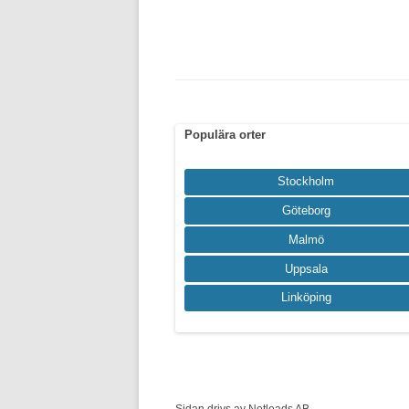
Populära orter
Stockholm
Göteborg
Malmö
Uppsala
Linköping
Sidan drivs av Netleads AB