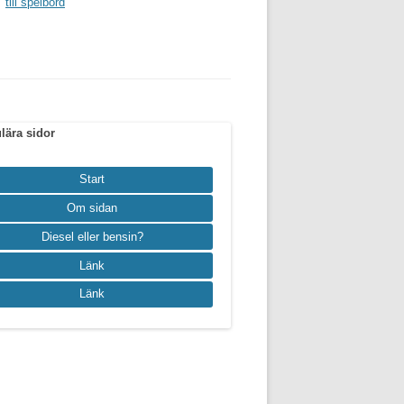
till spelbord
lära sidor
Start
Om sidan
Diesel eller bensin?
Länk
Länk