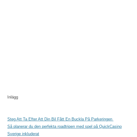
Inlägg
Steg Att Ta Efter Att Din Bil Fått En Buckla På Parkeringen
Så planerar du den perfekta roadtripen med spel på QuickCasino
Sverige inkluderat