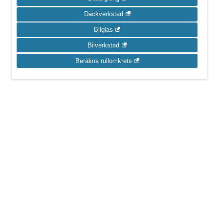
Däckverkstad
Bilglas
Bilverkstad
Beräkna rullomkrets