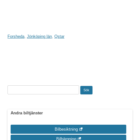
Forsheda
,
Jönköping län
,
Qstar
Inläggsnavigering
Sök
efter:
Andra biltjänster
Bilbesiktning
Bilbärgning