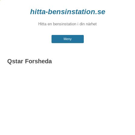
hitta-bensinstation.se
Hitta en bensinstation i din närhet
Hoppa
Meny
till
innehåll
Qstar Forsheda