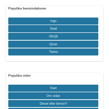
Populära bensinstationer
Ingo
Shell
OKQ8
Qstar
Tanka
Populära sidor
Start
Om sidan
Diesel eller bensin?