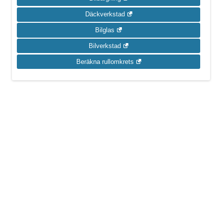
Däckverkstad
Bilglas
Bilverkstad
Beräkna rullomkrets