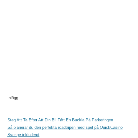
Inlägg
Steg Att Ta Efter Att Din Bil Fått En Buckla På Parkeringen
Så planerar du den perfekta roadtripen med spel på QuickCasino
Sverige inkluderat