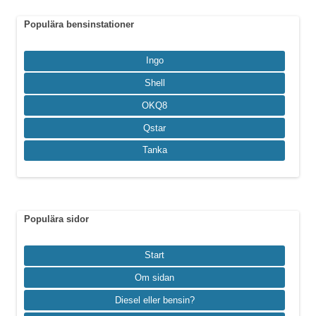
Populära bensinstationer
Ingo
Shell
OKQ8
Qstar
Tanka
Populära sidor
Start
Om sidan
Diesel eller bensin?