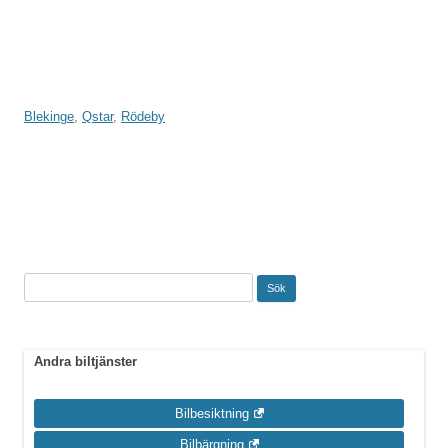
Blekinge
,
Qstar
,
Rödeby
Inläggsnavigering
Sök
efter:
Andra biltjänster
Bilbesiktning
Bilbärgning