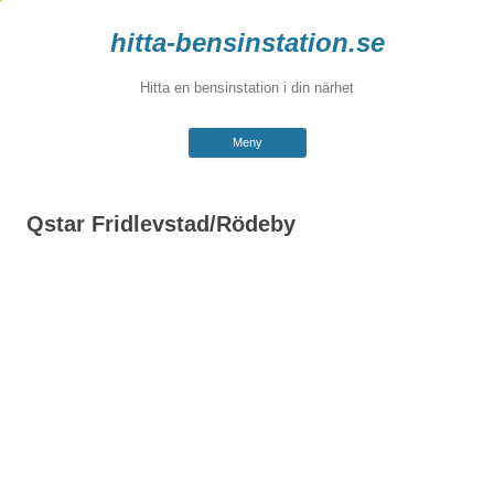
hitta-bensinstation.se
Hitta en bensinstation i din närhet
Hoppa
Meny
till
innehåll
Qstar Fridlevstad/Rödeby