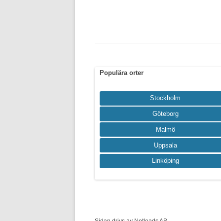
Populära orter
Stockholm
Göteborg
Malmö
Uppsala
Linköping
Sidan drivs av Netleads AB