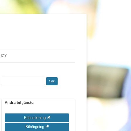
LICY
Sök
efter:
Andra biltjänster
Bilbesiktning
Bilbärgning