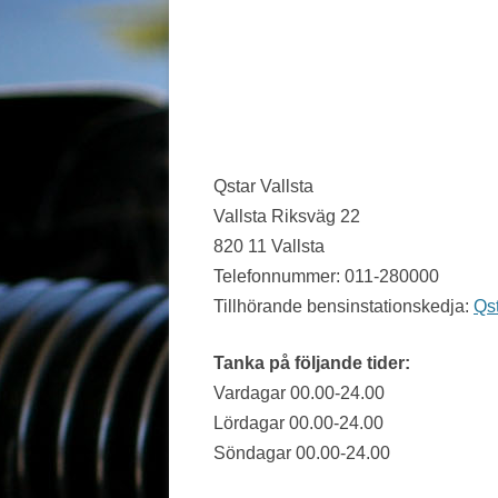
JÖNKÖPING LÄN
KALMAR LÄN
KRONOBERG
NORRBOTTEN
Qstar Vallsta
Vallsta Riksväg 22
SKÅNE
820 11 Vallsta
STOCKHOLM LÄN
Telefonnummer: 011-280000
Tillhörande bensinstationskedja:
Qs
SÖDERMANLAND
UPPSALA LÄN
Tanka på följande tider:
Vardagar 00.00-24.00
VÄRMLAND
Lördagar 00.00-24.00
VÄSTERBOTTEN
Söndagar 00.00-24.00
VÄSTERNORRLAND