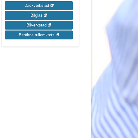
Däckverkstad
Bilglas
Bilverkstad
Beräkna rullomkrets