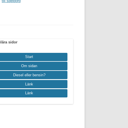
till spelbord
lära sidor
Start
Om sidan
Diesel eller bensin?
Länk
Länk