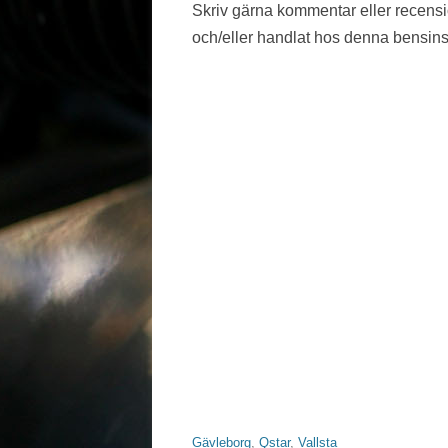
Skriv gärna kommentar eller recens
VÄSTMANLAND
och/eller handlat hos denna bensins
VÄSTRA GÖTALAND
ÖREBRO LÄN
ÖSTERGÖTLAND
Gävleborg
,
Qstar
,
Vallsta