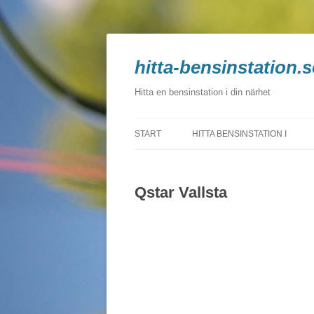
hitta-bensinstation.s
Hitta en bensinstation i din närhet
START
HITTA BENSINSTATION I
BLEKINGE
Qstar Vallsta
DALARNA
GOTLAND
GÄVLEBORG
HALLAND
JÄMTLAND