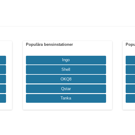
Populära bensinstationer
Popu
Ingo
Shell
OKQ8
Qstar
Tanka