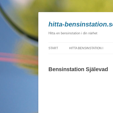
hitta-bensinstation.s
Hitta en bensinstation i din närhet
START
HITTA BENSINSTATION I
BLEKINGE
Bensinstation Själevad
DALARNA
GOTLAND
GÄVLEBORG
HALLAND
JÄMTLAND