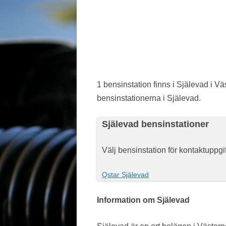
JÖNKÖPING LÄN
KALMAR LÄN
KRONOBERG
NORRBOTTEN
1 bensinstation finns i Själevad i Vä
bensinstationerna i Själevad.
SKÅNE
STOCKHOLM LÄN
Själevad bensinstationer
SÖDERMANLAND
Välj bensinstation för kontaktuppg
UPPSALA LÄN
Qstar Själevad
VÄRMLAND
Information om Själevad
VÄSTERBOTTEN
VÄSTERNORRLAND