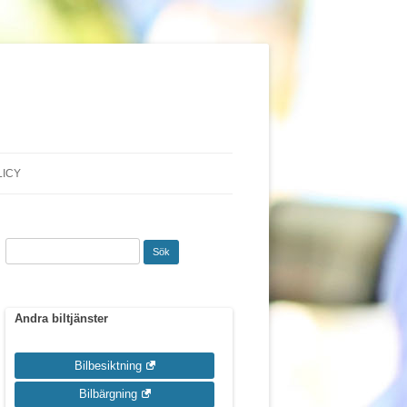
LICY
Sök
efter:
Andra biltjänster
Bilbesiktning
Bilbärgning