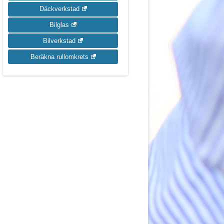
Däckverkstad
Bilglas
Bilverkstad
Beräkna rullomkrets