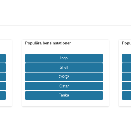
Populära bensinstationer
Popu
Ingo
Shell
OKQ8
Qstar
Tanka