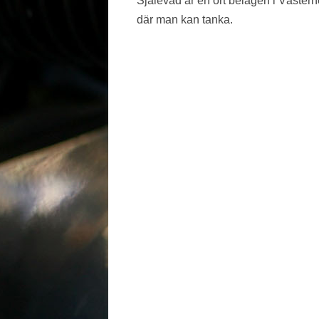
Själevad är en ort belägen i Västerno
där man kan tanka.
VÄSTMANLAND
VÄSTRA GÖTALAND
ÖREBRO LÄN
ÖSTERGÖTLAND