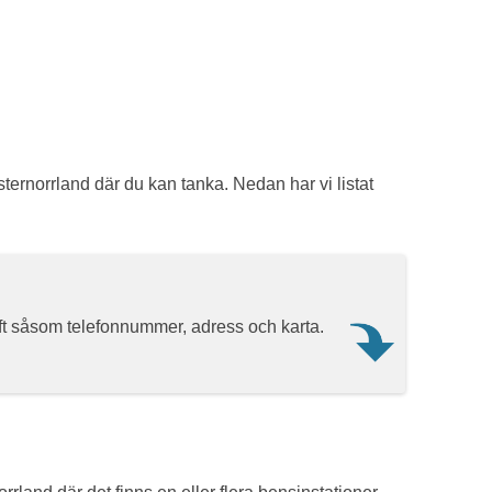
OKQ8
OLJESHEJKERNA JOHNSSON
PREEM
PUMP
sternorrland där du kan tanka. Nedan har vi listat
QSTAR
RUNES BENSIN
SHELL
ift såsom telefonnummer, adress och karta.
ST1
TANKA