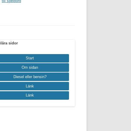
till spelbord
lära sidor
Start
Om sidan
Diesel eller bensin?
Länk
Länk