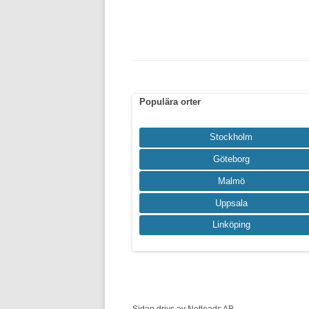
Populära orter
Stockholm
Göteborg
Malmö
Uppsala
Linköping
Sidan drivs av Netleads AB