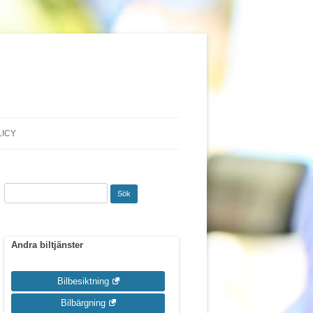
LICY
Sök
efter:
Andra biltjänster
Bilbesiktning
Bilbärgning