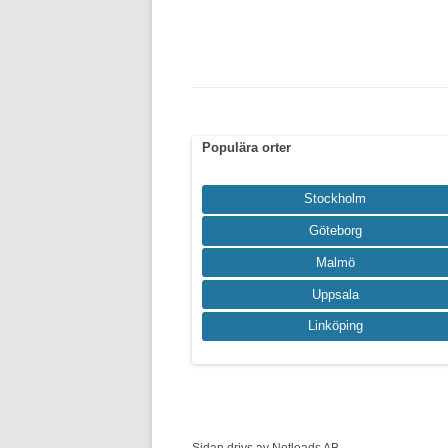
Populära orter
Stockholm
Göteborg
Malmö
Uppsala
Linköping
Sidan drivs av Netleads AB