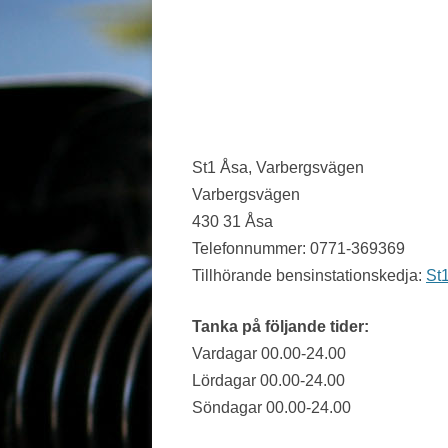
JÖNKÖPING LÄN
KALMAR LÄN
KRONOBERG
NORRBOTTEN
St1 Åsa, Varbergsvägen
Varbergsvägen
SKÅNE
430 31 Åsa
STOCKHOLM LÄN
Telefonnummer: 0771-369369
Tillhörande bensinstationskedja:
St
SÖDERMANLAND
UPPSALA LÄN
Tanka på följande tider:
Vardagar 00.00-24.00
VÄRMLAND
Lördagar 00.00-24.00
VÄSTERBOTTEN
Söndagar 00.00-24.00
VÄSTERNORRLAND