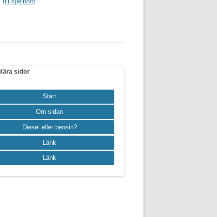
till spelbord
lära sidor
Start
Om sidan
Diesel eller bensin?
Länk
Länk