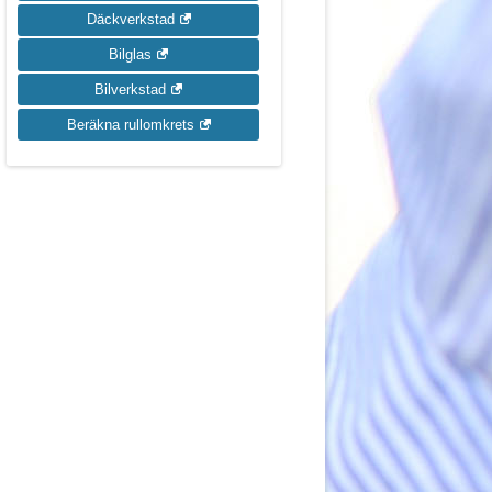
Däckverkstad
Bilglas
Bilverkstad
Beräkna rullomkrets