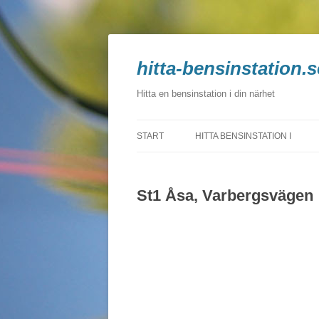
hitta-bensinstation.s
Hitta en bensinstation i din närhet
START
HITTA BENSINSTATION I
BLEKINGE
St1 Åsa, Varbergsvägen
DALARNA
GOTLAND
GÄVLEBORG
HALLAND
JÄMTLAND