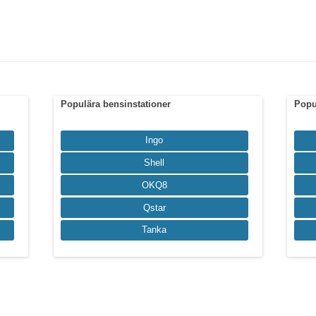
Populära bensinstationer
Popu
Ingo
Shell
OKQ8
Qstar
Tanka