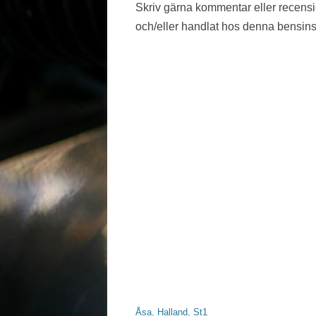
Skriv gärna kommentar eller recens
VÄSTMANLAND
och/eller handlat hos denna bensins
VÄSTRA GÖTALAND
ÖREBRO LÄN
ÖSTERGÖTLAND
Åsa
,
Halland
,
St1