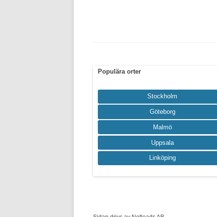
Populära orter
Stockholm
Göteborg
Malmö
Uppsala
Linköping
Sidan drivs av Netleads AB