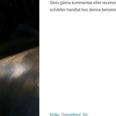
Skriv gärna kommentar eller recens
VÄSTMANLAND
och/eller handlat hos denna bensins
VÄSTRA GÖTALAND
ÖREBRO LÄN
ÖSTERGÖTLAND
Mjölby
,
Östergötland
,
St1