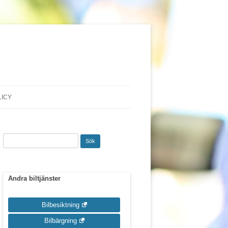
LICY
Sök
efter:
Andra biltjänster
Bilbesiktning
Bilbärgning