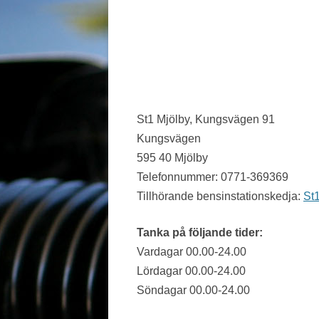
JÖNKÖPING LÄN
KALMAR LÄN
KRONOBERG
NORRBOTTEN
St1 Mjölby, Kungsvägen 91
Kungsvägen
SKÅNE
595 40 Mjölby
STOCKHOLM LÄN
Telefonnummer: 0771-369369
Tillhörande bensinstationskedja:
St
SÖDERMANLAND
UPPSALA LÄN
Tanka på följande tider:
Vardagar 00.00-24.00
VÄRMLAND
Lördagar 00.00-24.00
VÄSTERBOTTEN
Söndagar 00.00-24.00
VÄSTERNORRLAND