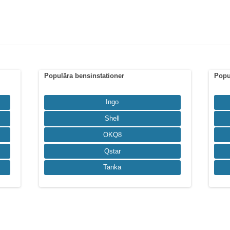
Populära bensinstationer
Popu
Ingo
Shell
OKQ8
Qstar
Tanka