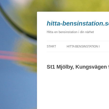
hitta-bensinstation.s
Hitta en bensinstation i din närhet
START
HITTA BENSINSTATION I
BLEKINGE
St1 Mjölby, Kungsvägen 
DALARNA
GOTLAND
GÄVLEBORG
HALLAND
JÄMTLAND