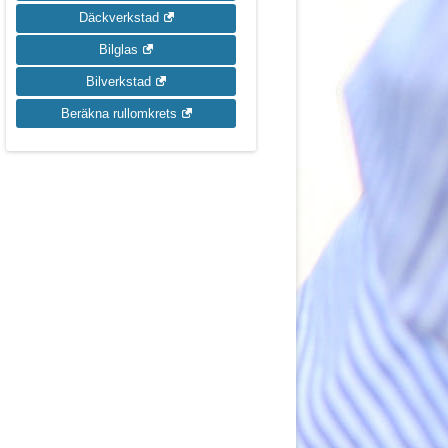
Däckverkstad
Bilglas
Bilverkstad
Beräkna rullomkrets