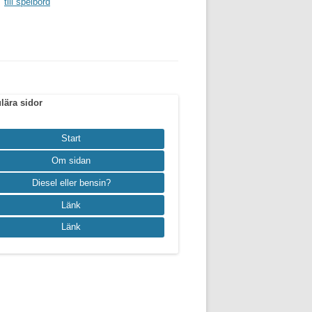
till spelbord
lära sidor
Start
Om sidan
Diesel eller bensin?
Länk
Länk