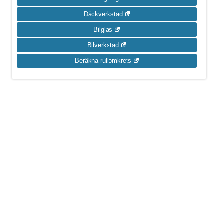
Däckverkstad
Bilglas
Bilverkstad
Beräkna rullomkrets