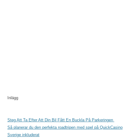
Inlägg
Steg Att Ta Efter Att Din Bil Fått En Buckla På Parkeringen
Så planerar du den perfekta roadtripen med spel på QuickCasino
Sverige inkluderat