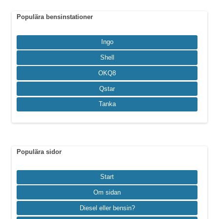
Populära bensinstationer
Ingo
Shell
OKQ8
Qstar
Tanka
Populära sidor
Start
Om sidan
Diesel eller bensin?