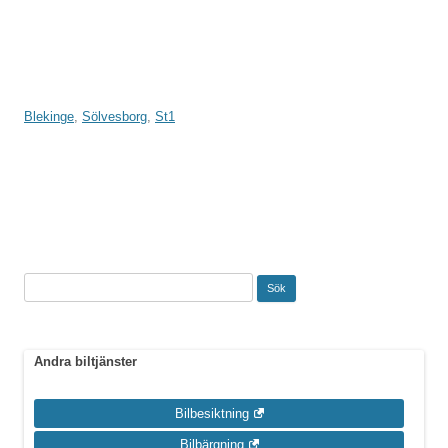
Blekinge
,
Sölvesborg
,
St1
Inläggsnavigering
Sök
efter:
Andra biltjänster
Bilbesiktning
Bilbärgning