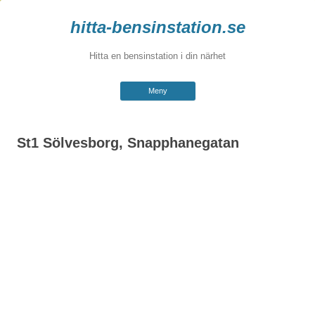
hitta-bensinstation.se
Hitta en bensinstation i din närhet
Hoppa
Meny
till
innehåll
St1 Sölvesborg, Snapphanegatan