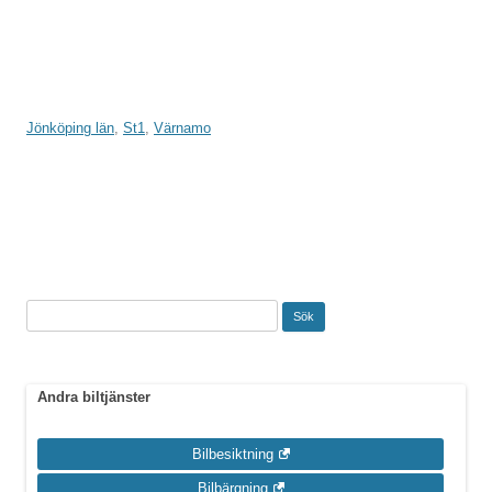
Jönköping län
,
St1
,
Värnamo
Inläggsnavigering
Sök
efter:
Andra biltjänster
Bilbesiktning
Bilbärgning