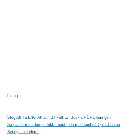
Inlägg
Steg Att Ta Efter Att Din Bil Fått En Buckla På Parkeringen
Så planerar du den perfekta roadtripen med spel på QuickCasino
Sverige inkluderat