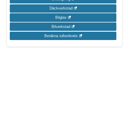
Däckverkstad
Bilglas
Bilverkstad
Beräkna rullomkrets