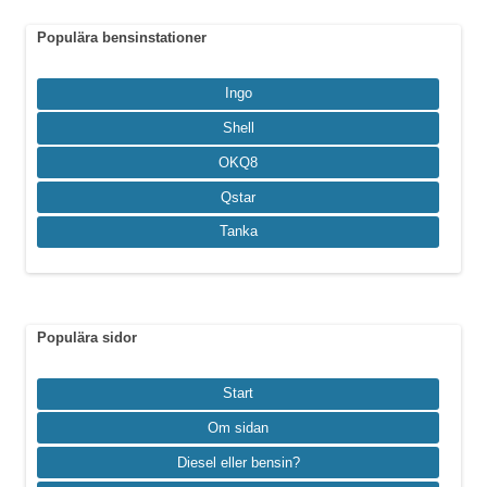
Populära bensinstationer
Ingo
Shell
OKQ8
Qstar
Tanka
Populära sidor
Start
Om sidan
Diesel eller bensin?