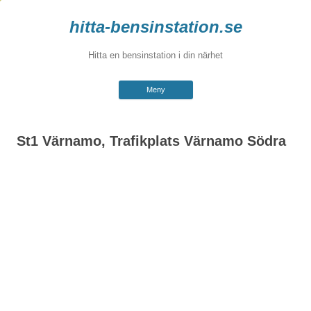
hitta-bensinstation.se
Hitta en bensinstation i din närhet
Hoppa
Meny
till
innehåll
St1 Värnamo, Trafikplats Värnamo Södra