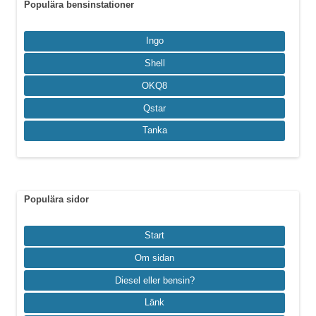
Populära bensinstationer
Ingo
Shell
OKQ8
Qstar
Tanka
Populära sidor
Start
Om sidan
Diesel eller bensin?
Länk