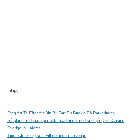
Inlägg
Steg Att Ta Efter Att Din Bil Fått En Buckla På Parkeringen
Så planerar du den perfekta roadtripen med spel på QuickCasino
Sverige inkluderat
Tips och för dig som vill semestra i Sverige