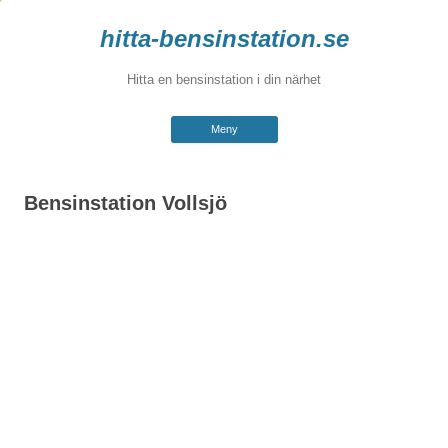
hitta-bensinstation.se
Hitta en bensinstation i din närhet
Hoppa
Meny
till
innehåll
Bensinstation Vollsjö