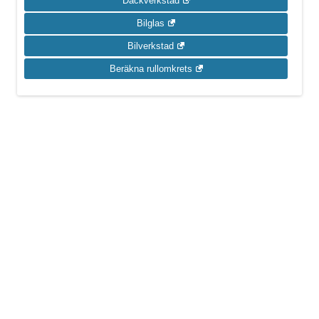
Däckverkstad
Bilglas
Bilverkstad
Beräkna rullomkrets