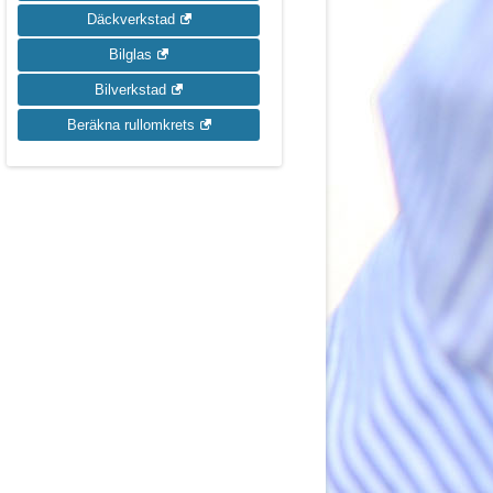
Däckverkstad
Bilglas
Bilverkstad
Beräkna rullomkrets