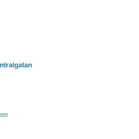
ntralgatan
eem