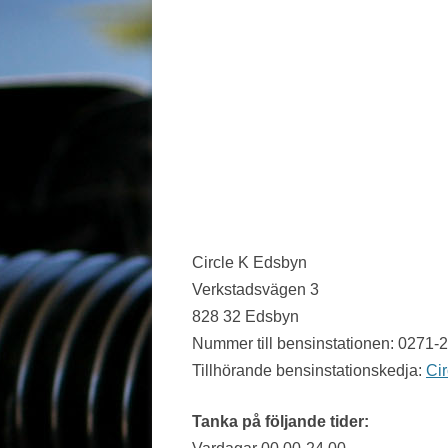
JÖNKÖPING LÄN
KALMAR LÄN
KRONOBERG
NORRBOTTEN
SKÅNE
STOCKHOLM LÄN
Circle K Edsbyn
SÖDERMANLAND
Verkstadsvägen 3
828 32 Edsbyn
UPPSALA LÄN
Nummer till bensinstationen: 0271-
VÄRMLAND
Tillhörande bensinstationskedja:
Cir
VÄSTERBOTTEN
Tanka på följande tider:
VÄSTERNORRLAND