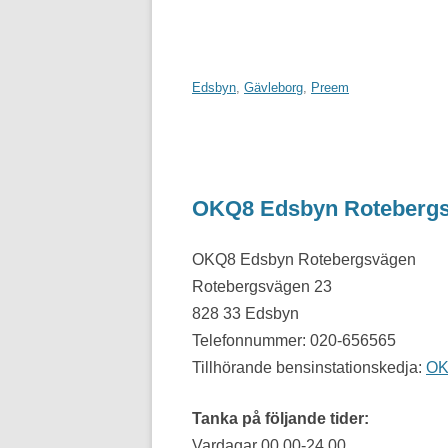
Edsbyn
,
Gävleborg
,
Preem
OKQ8 Edsbyn Roteberg
OKQ8 Edsbyn Rotebergsvägen
Rotebergsvägen 23
828 33 Edsbyn
Telefonnummer: 020-656565
Tillhörande bensinstationskedja:
OK
Tanka på följande tider:
Vardagar 00.00-24.00