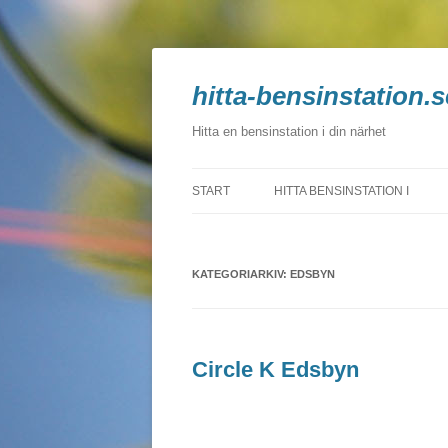
hitta-bensinstation.s
Hitta en bensinstation i din närhet
START
HITTA BENSINSTATION I
BLEKINGE
KATEGORIARKIV:
DALARNA
EDSBYN
GOTLAND
GÄVLEBORG
Circle K Edsbyn
HALLAND
JÄMTLAND