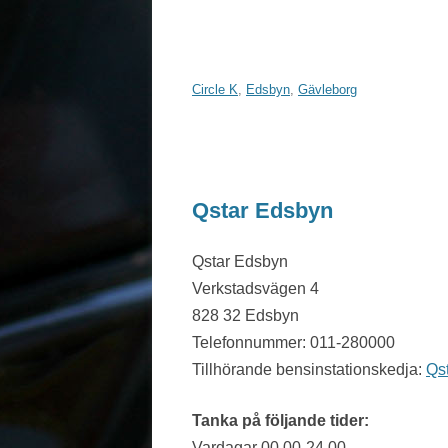
Circle K
,
Edsbyn
,
Gävleborg
Qstar Edsbyn
Qstar Edsbyn
Verkstadsvägen 4
828 32 Edsbyn
Telefonnummer: 011-280000
Tillhörande bensinstationskedja:
Qs
Tanka på följande tider:
Vardagar 00.00-24.00