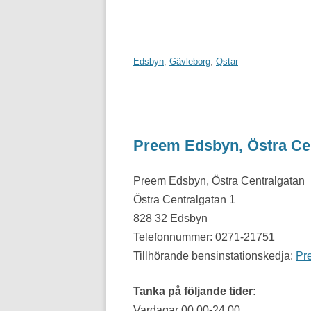
Edsbyn
,
Gävleborg
,
Qstar
Preem Edsbyn, Östra Ce
Preem Edsbyn, Östra Centralgatan
Östra Centralgatan 1
828 32 Edsbyn
Telefonnummer: 0271-21751
Tillhörande bensinstationskedja:
Pr
Tanka på följande tider:
Vardagar 00.00-24.00