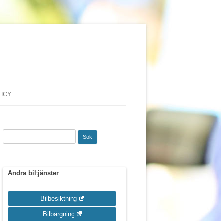
LICY
Sök
efter:
Andra biltjänster
Bilbesiktning
Bilbärgning