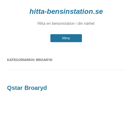
hitta-bensinstation.se
Hitta en bensinstation i din närhet
Hoppa
Meny
till
innehåll
KATEGORIARKIV:
BROARYD
Qstar Broaryd