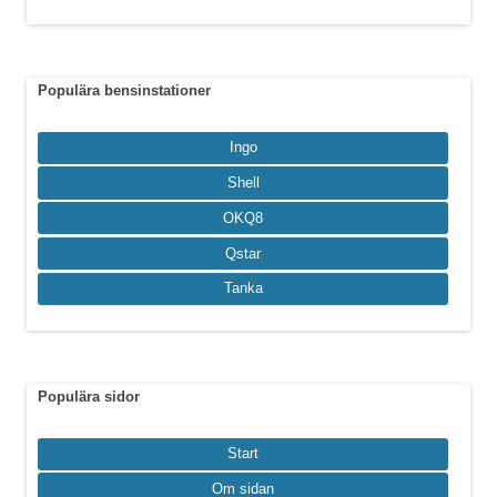
Populära bensinstationer
Ingo
Shell
OKQ8
Qstar
Tanka
Populära sidor
Start
Om sidan