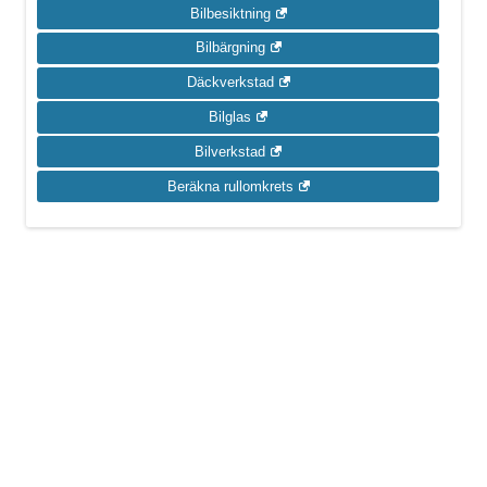
Bilbesiktning
Bilbärgning
Däckverkstad
Bilglas
Bilverkstad
Beräkna rullomkrets