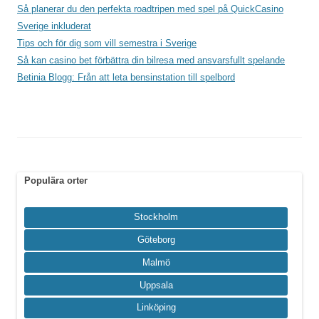
Så planerar du den perfekta roadtripen med spel på QuickCasino
Sverige inkluderat
Tips och för dig som vill semestra i Sverige
Så kan casino bet förbättra din bilresa med ansvarsfullt spelande
Betinia Blogg: Från att leta bensinstation till spelbord
Populära orter
Stockholm
Göteborg
Malmö
Uppsala
Linköping