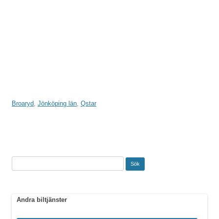
Broaryd
,
Jönköping län
,
Qstar
Sök
efter:
Andra biltjänster