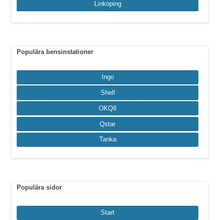
Linköping
Populära bensinstationer
Ingo
Shell
OKQ8
Qstar
Tanka
Populära sidor
Start