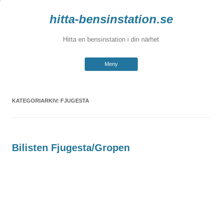
hitta-bensinstation.se
Hitta en bensinstation i din närhet
Hoppa
Meny
till
innehåll
KATEGORIARKIV:
FJUGESTA
Bilisten Fjugesta/Gropen