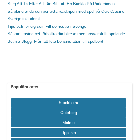
Steg Att Ta Efter Att Din Bil Fått En Buckla På Parkeringen
Så planerar du den perfekta roadtripen med spel på QuickCasino
Sverige inkluderat
Tips och för dig som vill semestra i Sverige
Så kan casino bet förbättra din bilresa med ansvarsfullt spelande
Betinia Blogg: Från att leta bensinstation till spelbord
Populära orter
Stockholm
Göteborg
Malmö
Uppsala