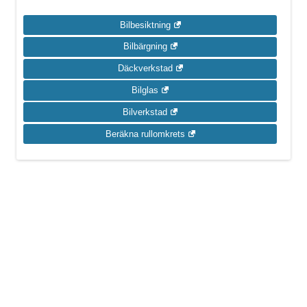
Bilbesiktning
Bilbärgning
Däckverkstad
Bilglas
Bilverkstad
Beräkna rullomkrets