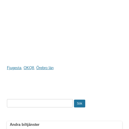
Fjugesta
,
OKQ8
,
Örebro län
Sök
efter:
Andra biltjänster