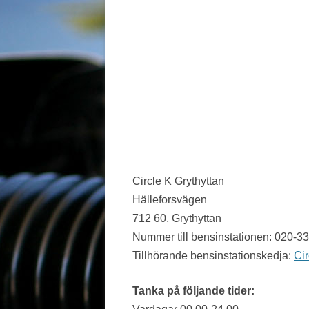
JÖNKÖPING LÄN
KALMAR LÄN
KRONOBERG
NORRBOTTEN
SKÅNE
STOCKHOLM LÄN
Circle K Grythyttan
SÖDERMANLAND
Hälleforsvägen
712 60, Grythyttan
UPPSALA LÄN
Nummer till bensinstationen: 020-3
VÄRMLAND
Tillhörande bensinstationskedja:
Cir
VÄSTERBOTTEN
Tanka på följande tider:
VÄSTERNORRLAND