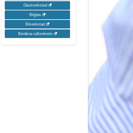
Däckverkstad
Bilglas
Bilverkstad
Beräkna rullomkrets