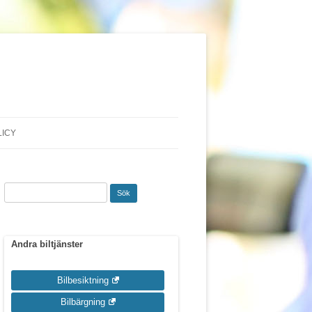
LICY
Sök
efter:
Andra biltjänster
Bilbesiktning
Bilbärgning