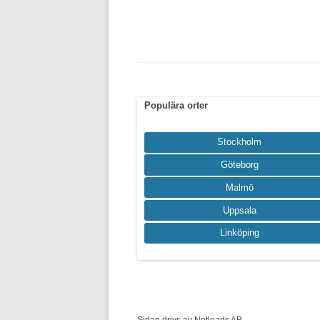
Populära orter
Stockholm
Göteborg
Malmö
Uppsala
Linköping
Sidan drivs av Netleads AB