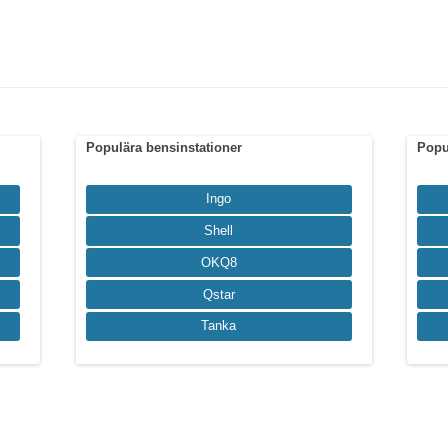
Populära bensinstationer
Popu
Ingo
Shell
OKQ8
Qstar
Tanka