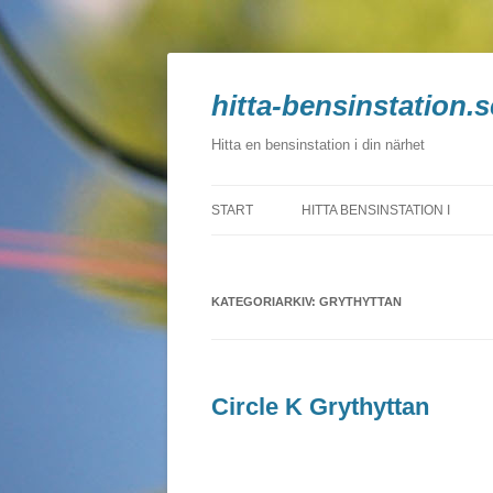
hitta-bensinstation.s
Hitta en bensinstation i din närhet
START
HITTA BENSINSTATION I
BLEKINGE
KATEGORIARKIV:
DALARNA
GRYTHYTTAN
GOTLAND
GÄVLEBORG
Circle K Grythyttan
HALLAND
JÄMTLAND