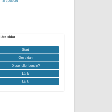
till spelbord
lära sidor
Start
Om sidan
Diesel eller bensin?
Länk
Länk