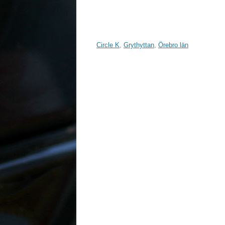
Circle K
,
Grythyttan
,
Örebro län