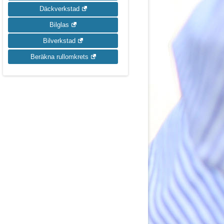
Däckverkstad
Bilglas
Bilverkstad
Beräkna rullomkrets