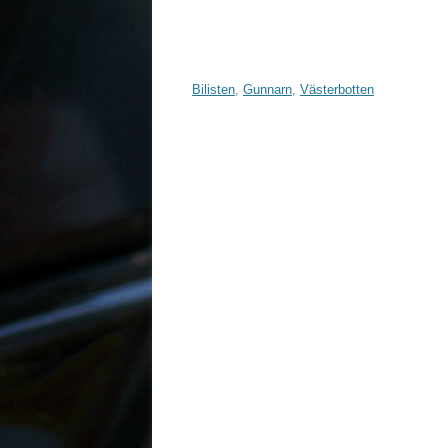
Bilisten
,
Gunnarn
,
Västerbotten