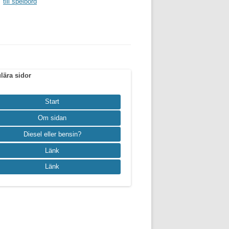
till spelbord
lära sidor
Start
Om sidan
Diesel eller bensin?
Länk
Länk