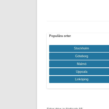
Populära orter
Stockholm
Göteborg
Malmö
Uppsala
Linköping
Sidan drivs av Netleads AB