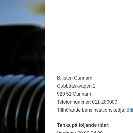
JÖNKÖPING LÄN
KALMAR LÄN
KRONOBERG
NORRBOTTEN
SKÅNE
STOCKHOLM LÄN
Bilisten Gunnarn
SÖDERMANLAND
Gubbträskvägen 2
920 51 Gunnarn
UPPSALA LÄN
Telefonnummer: 011-280000
VÄRMLAND
Tillhörande bensinstationskedja:
Bil
VÄSTERBOTTEN
Tanka på följande tider:
VÄSTERNORRLAND