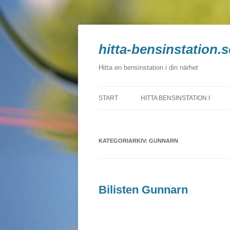
hitta-bensinstation.s
Hitta en bensinstation i din närhet
START
HITTA BENSINSTATION I
BLEKINGE
KATEGORIARKIV:
DALARNA
GUNNARN
GOTLAND
GÄVLEBORG
Bilisten Gunnarn
HALLAND
JÄMTLAND