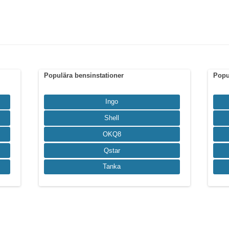
Populära bensinstationer
Popu
Ingo
Shell
OKQ8
Qstar
Tanka