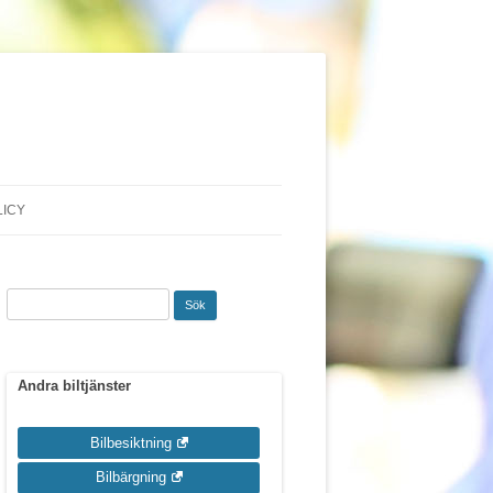
LICY
Sök
efter:
Andra biltjänster
Bilbesiktning
Bilbärgning