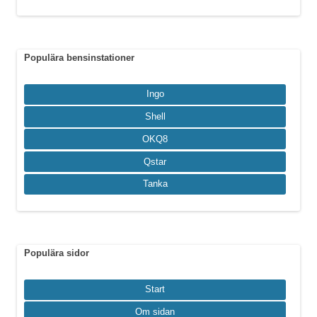
Populära bensinstationer
Ingo
Shell
OKQ8
Qstar
Tanka
Populära sidor
Start
Om sidan