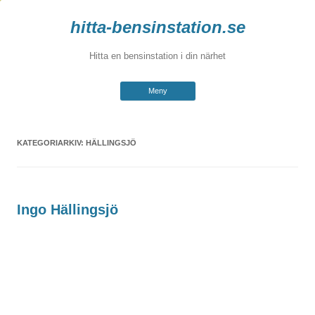
hitta-bensinstation.se
Hitta en bensinstation i din närhet
Hoppa
Meny
till
innehåll
KATEGORIARKIV:
HÄLLINGSJÖ
Ingo Hällingsjö