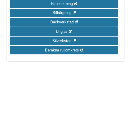
Bilbesiktning
Bilbärgning
Däckverkstad
Bilglas
Bilverkstad
Beräkna rullomkrets