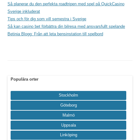
Så planerar du den perfekta roadtripen med spel på QuickCasino
Sverige inkluderat
Tips och för dig som vill semestra i Sverige
Så kan casino bet förbättra din bilresa med ansvarsfullt spelande
Betinia Blogg: Från att leta bensinstation till spelbord
Populära orter
Stockholm
Göteborg
Malmö
Uppsala
Linköping