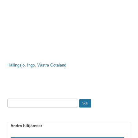
Hällingsjö
,
Ingo
,
Västra Götaland
Sök
efter:
Andra biltjänster