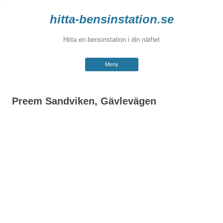
hitta-bensinstation.se
Hitta en bensinstation i din närhet
Hoppa
Meny
till
innehåll
Preem Sandviken, Gävlevägen