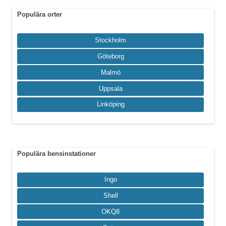
Populära orter
Stockholm
Göteborg
Malmö
Uppsala
Linköping
Populära bensinstationer
Ingo
Shell
OKQ8