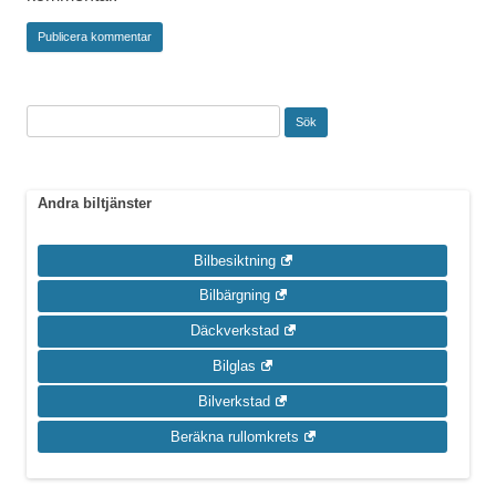
Sök
efter:
Andra biltjänster
Bilbesiktning
Bilbärgning
Däckverkstad
Bilglas
Bilverkstad
Beräkna rullomkrets