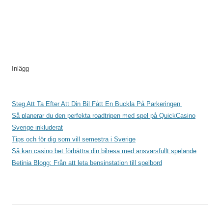
Inlägg
Steg Att Ta Efter Att Din Bil Fått En Buckla På Parkeringen
Så planerar du den perfekta roadtripen med spel på QuickCasino
Sverige inkluderat
Tips och för dig som vill semestra i Sverige
Så kan casino bet förbättra din bilresa med ansvarsfullt spelande
Betinia Blogg: Från att leta bensinstation till spelbord