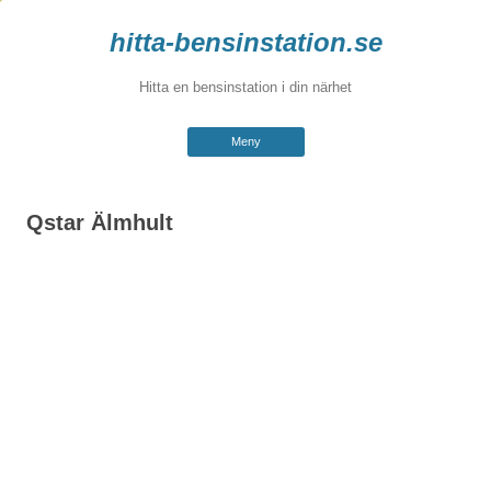
hitta-bensinstation.se
Hitta en bensinstation i din närhet
Hoppa
Meny
till
innehåll
Qstar Älmhult