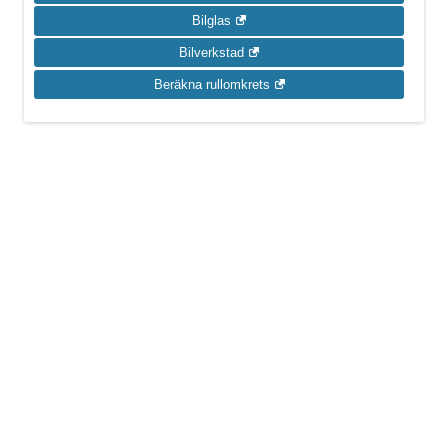
Bilglas
Bilverkstad
Beräkna rullomkrets