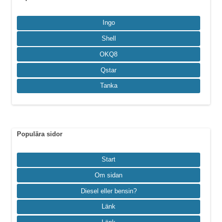
Ingo
Shell
OKQ8
Qstar
Tanka
Populära sidor
Start
Om sidan
Diesel eller bensin?
Länk