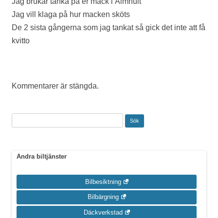
Jag brukar tanka på er mack i Älmhult
Jag vill klaga på hur macken sköts
De 2 sista gångerna som jag tankat så gick det inte att få
kvitto
Kommentarer är stängda.
Sök
efter:
Andra biltjänster
Bilbesiktning
Bilbärgning
Däckverkstad