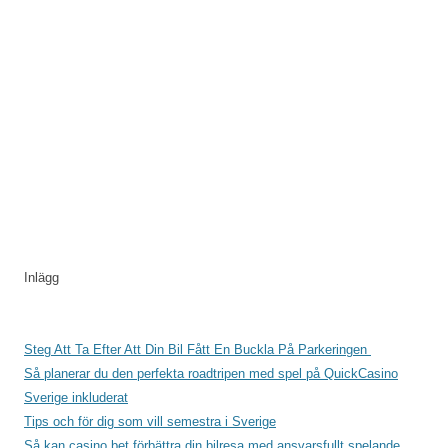
Inlägg
Steg Att Ta Efter Att Din Bil Fått En Buckla På Parkeringen
Så planerar du den perfekta roadtripen med spel på QuickCasino
Sverige inkluderat
Tips och för dig som vill semestra i Sverige
Så kan casino bet förbättra din bilresa med ansvarsfullt spelande